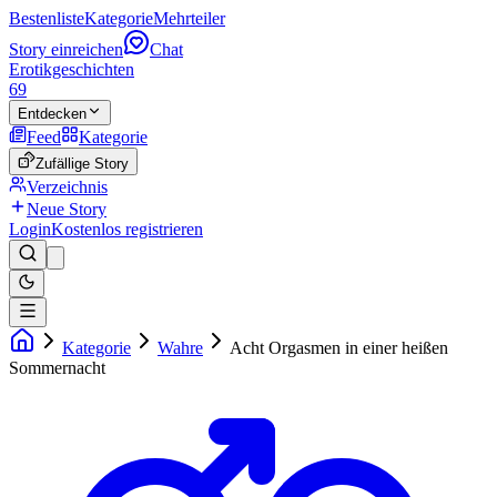
Bestenliste
Kategorie
Mehrteiler
Story einreichen
Chat
Erotikgeschichten
69
Entdecken
Feed
Kategorie
Zufällige Story
Verzeichnis
Neue Story
Login
Kostenlos registrieren
Kategorie
Wahre
Acht Orgasmen in einer heißen
Sommernacht