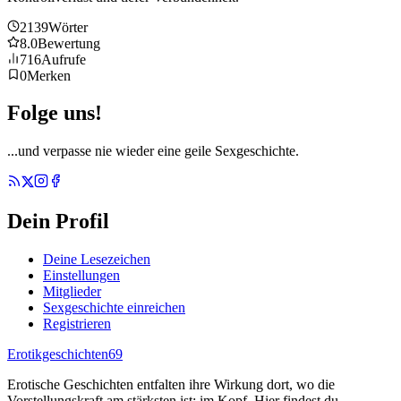
2139
Wörter
8.0
Bewertung
716
Aufrufe
0
Merken
Folge uns!
...und verpasse nie wieder eine geile Sexgeschichte.
Dein Profil
Deine Lesezeichen
Einstellungen
Mitglieder
Sexgeschichte einreichen
Registrieren
Erotikgeschichten
69
Erotische Geschichten entfalten ihre Wirkung dort, wo die
Vorstellungskraft am stärksten ist: im Kopf. Hier findest du