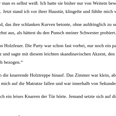
or man es selbst weiß. Ich hatte sie bisher nur von Weitem b
 Jetzt stand ich vor ihrer Haustür, klingelte und fühlte mich 
d, das ihre schlanken Kurven betonte, ohne aufdringlich zu se
iehst aus, als hättest du den Punsch meiner Schwester probie
olzfeuer. Die Party war schon fast vorbei, nur noch ein pa
 und sagte mit diesem leichten skandinavischen Akzent, den si
sch bezogen.“
 die knarrende Holztreppe hinauf. Das Zimmer war klein, aber
ß mich auf die Matratze fallen und war innerhalb von Sekund
 ich ein leises Knarren der Tür hörte. Jemand setzte sich auf 