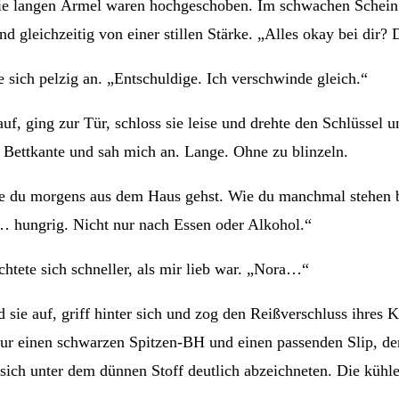
h die langen Ärmel waren hochgeschoben. Im schwachen Schein 
 gleichzeitig von einer stillen Stärke. „Alles okay bei dir?
 sich pelzig an. „Entschuldige. Ich verschwinde gleich.“
 auf, ging zur Tür, schloss sie leise und drehte den Schlüssel
e Bettkante und sah mich an. Lange. Ohne zu blinzeln.
Wie du morgens aus dem Haus gehst. Wie du manchmal stehen b
t… hungrig. Nicht nur nach Essen oder Alkohol.“
chtete sich schneller, als mir lieb war. „Nora…“
 sie auf, griff hinter sich und zog den Reißverschluss ihres K
 nur einen schwarzen Spitzen-BH und einen passenden Slip, de
e sich unter dem dünnen Stoff deutlich abzeichneten. Die kühl