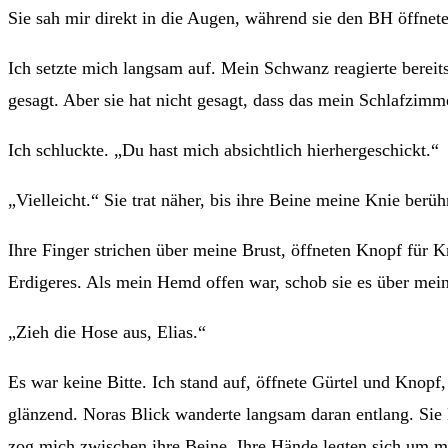
Sie sah mir direkt in die Augen, während sie den BH öffnete
Ich setzte mich langsam auf. Mein Schwanz reagierte bereits,
gesagt. Aber sie hat nicht gesagt, dass das mein Schlafzimme
Ich schluckte. „Du hast mich absichtlich hierhergeschickt.“
„Vielleicht.“ Sie trat näher, bis ihre Beine meine Knie berüh
Ihre Finger strichen über meine Brust, öffneten Knopf für 
Erdigeres. Als mein Hemd offen war, schob sie es über meine
„Zieh die Hose aus, Elias.“
Es war keine Bitte. Ich stand auf, öffnete Gürtel und Knop
glänzend. Noras Blick wanderte langsam daran entlang. Sie le
zog mich zwischen ihre Beine. Ihre Hände legten sich um m