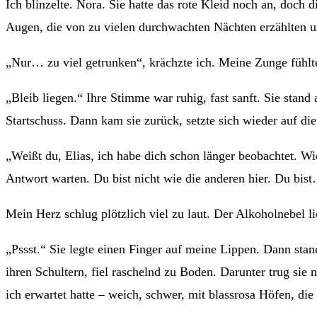
Ich blinzelte. Nora. Sie hatte das rote Kleid noch an, doc
Augen, die von zu vielen durchwachten Nächten erzählten und
„Nur… zu viel getrunken“, krächzte ich. Meine Zunge fühlte
„Bleib liegen.“ Ihre Stimme war ruhig, fast sanft. Sie stand
Startschuss. Dann kam sie zurück, setzte sich wieder auf di
„Weißt du, Elias, ich habe dich schon länger beobachtet. 
Antwort warten. Du bist nicht wie die anderen hier. Du bis
Mein Herz schlug plötzlich viel zu laut. Der Alkoholnebel li
„Pssst.“ Sie legte einen Finger auf meine Lippen. Dann stand
ihren Schultern, fiel raschelnd zu Boden. Darunter trug sie
ich erwartet hatte – weich, schwer, mit blassrosa Höfen, di