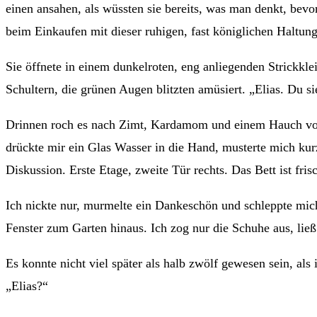
einen ansahen, als wüssten sie bereits, was man denkt, bev
beim Einkaufen mit dieser ruhigen, fast königlichen Haltung.
Sie öffnete in einem dunkelroten, eng anliegenden Strickklei
Schultern, die grünen Augen blitzten amüsiert. „Elias. Du s
Drinnen roch es nach Zimt, Kardamom und einem Hauch von H
drückte mir ein Glas Wasser in die Hand, musterte mich kurz
Diskussion. Erste Etage, zweite Tür rechts. Das Bett ist fri
Ich nickte nur, murmelte ein Dankeschön und schleppte mich
Fenster zum Garten hinaus. Ich zog nur die Schuhe aus, lie
Es konnte nicht viel später als halb zwölf gewesen sein, als
„Elias?“