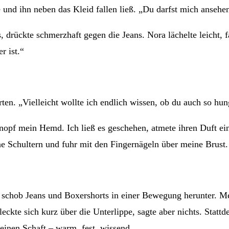
 und ihn neben das Kleid fallen ließ. „Du darfst mich ansehen
 drückte schmerzhaft gegen die Jeans. Nora lächelte leicht, f
r ist.“
rten. „Vielleicht wollte ich endlich wissen, ob du auch so hun
Knopf mein Hemd. Ich ließ es geschehen, atmete ihren Duft ei
 Schultern und fuhr mit den Fingernägeln über meine Brust. N
f, schob Jeans und Boxershorts in einer Bewegung herunter. M
ckte sich kurz über die Unterlippe, sagte aber nichts. Stattde
einen Schaft – warm, fest, wissend.