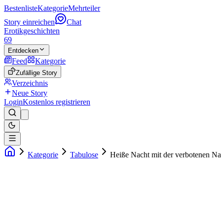
Bestenliste
Kategorie
Mehrteiler
Story einreichen
Chat
Erotikgeschichten
69
Entdecken
Feed
Kategorie
Zufällige Story
Verzeichnis
Neue Story
Login
Kostenlos registrieren
Kategorie
Tabulose
Heiße Nacht mit der verbotenen Na