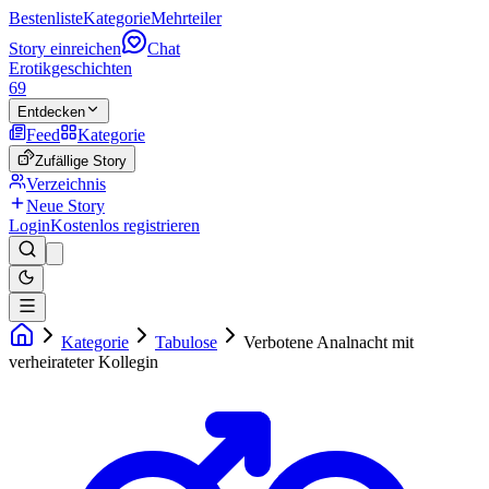
Bestenliste
Kategorie
Mehrteiler
Story einreichen
Chat
Erotikgeschichten
69
Entdecken
Feed
Kategorie
Zufällige Story
Verzeichnis
Neue Story
Login
Kostenlos registrieren
Kategorie
Tabulose
Verbotene Analnacht mit
verheirateter Kollegin