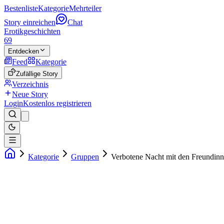
Bestenliste
Kategorie
Mehrteiler
Story einreichen
Chat
Erotikgeschichten
69
Entdecken
Feed
Kategorie
Zufällige Story
Verzeichnis
Neue Story
Login
Kostenlos registrieren
Kategorie
Gruppen
Verbotene Nacht mit den Freundin