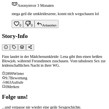
Anonym
vor 3 Monaten
mega geil die umkleideszene, konnt nich wegschauen lol
0
0
Antworten
Story-Info
Finn landet in der Mädchenumkleide: Lena gibt ihm einen heißen
Blowjob, während Freundinnen zuschauen. Vom tabulosen Sex zur
leidenschaftlichen Nacht in ihrer WG.
2899
Wörter
9.7
Bewertung
863
Aufrufe
0
Merken
Folge uns!
...und verpasse nie wieder eine geile Sexgeschichte.