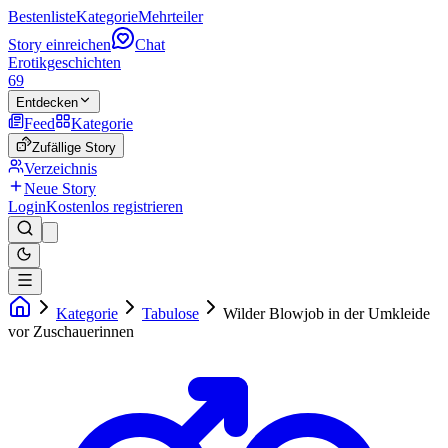
Bestenliste
Kategorie
Mehrteiler
Story einreichen
Chat
Erotikgeschichten
69
Entdecken
Feed
Kategorie
Zufällige Story
Verzeichnis
Neue Story
Login
Kostenlos registrieren
Kategorie
Tabulose
Wilder Blowjob in der Umkleide
vor Zuschauerinnen